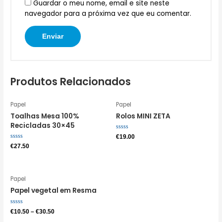
Guardar o meu nome, email e site neste
navegador para a próxima vez que eu comentar.
Produtos Relacionados
Papel
Papel
Toalhas Mesa 100%
Rolos MINI ZETA
Recicladas 30×45
Avaliação
€
19.00
0
Avaliação
€
27.50
de
0
5
de
5
Papel
Papel vegetal em Resma
Avaliação
€
10.50
–
€
30.50
0
de