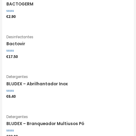
BACTOGERM
Avaliação
€
2.90
0
de
5
Desinfectantes
Bactovir
Avaliação
€
17.50
0
de
5
Detergentes
BLUDEX – Abrilhantador Inox
Avaliação
€
6.40
0
de
5
Detergentes
BLUDEX – Branqueador Multiusos Pó
Avaliação