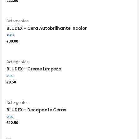
€
22.00
0
de
5
Detergentes
BLUDEX – Cera Autobrilhante Incolor
Avaliação
€
30.00
0
de
5
Detergentes
BLUDEX – Creme Limpeza
Avaliação
€
8.50
0
de
5
Detergentes
BLUDEX – Decapante Ceras
Avaliação
€
12.50
0
de
5