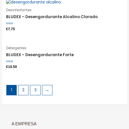
Desinfectantes
BLUDEX – Desengordurante Alcalino Clorado
Avaliação
€
7.75
0
de
5
Detergentes
BLUDEX – Desengordurante Forte
Avaliação
€
10.50
0
de
5
1
2
3
→
A EMPRESA