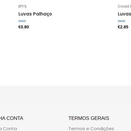
EPI’S
Covid 
Luvas Palhaço
Luvas
Avaliação
Avaliaç
€
0.80
€
2.85
0
0
de
de
5
5
HA CONTA
TERMOS GERAIS
a Conta
Termos e Condições