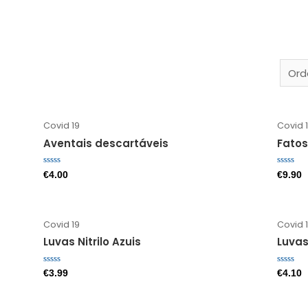
Covid 19
Covid 
Aventais descartáveis
Fatos
Avaliação
Avaliaç
€
4.00
€
9.90
0
0
de
de
5
5
Covid 19
Covid 
Luvas Nitrilo Azuis
Luvas
Avaliação
Avaliaç
€
3.99
€
4.10
0
0
de
de
5
5