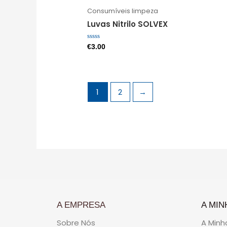
Consumíveis limpeza
Luvas Nitrilo SOLVEX
Avaliação
€
3.00
0
de
5
1
2
→
A EMPRESA
A MIN
Sobre Nós
A Minh