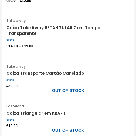
€
9.00
–
€
12.50
0
de
5
Take away
Caixa Take Away RETANGULAR Com Tampa
Transparente
Avaliação
€
14.00
–
€
19.00
0
de
5
Take away
Caixa Transporte Cartão Canelado
Avaliação
€
49.00
0
OUT OF STOCK
de
5
Pastelaria
Caixa Triangular em KRAFT
Avaliação
€
15.50
0
OUT OF STOCK
de
5