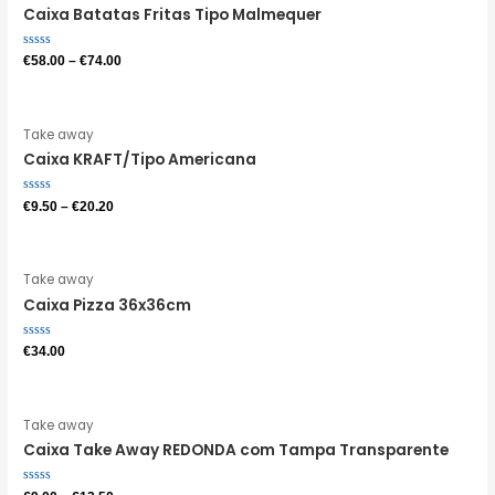
Caixa Batatas Fritas Tipo Malmequer
Avaliação
€
58.00
–
€
74.00
0
de
5
Take away
Caixa KRAFT/Tipo Americana
Avaliação
€
9.50
–
€
20.20
0
de
5
Take away
Caixa Pizza 36x36cm
Avaliação
€
34.00
0
de
5
Take away
Caixa Take Away REDONDA com Tampa Transparente
Avaliação