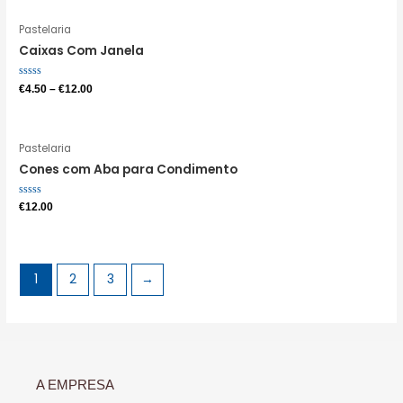
Pastelaria
Caixas Com Janela
Avaliação
€
4.50
–
€
12.00
0
de
5
Pastelaria
Cones com Aba para Condimento
Avaliação
€
12.00
0
de
5
1
2
3
→
A EMPRESA