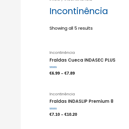
Incontinência
Showing all 5 results
Incontinência
Fraldas Cueca INDASEC PLUS
Avaliação
€
6.99
–
€
7.89
0
de
5
Incontinência
Fraldas INDASLIP Premium 8
Avaliação
€
7.10
–
€
10.20
0
de
5