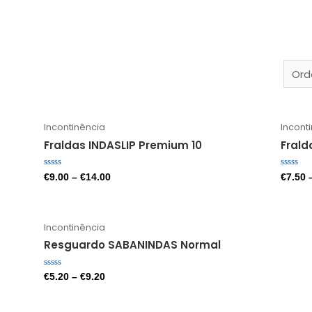
Incontinência
Incont
Fraldas INDASLIP Premium 10
Frald
Avaliação
Avaliaç
€
9.00
–
€
14.00
€
7.50
0
0
de
de
5
5
Incontinência
Resguardo SABANINDAS Normal
Avaliação
€
5.20
–
€
9.20
0
de
5