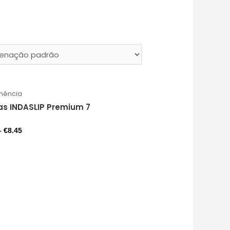
inência
as INDASLIP Premium 7
ão
–
€
8.45