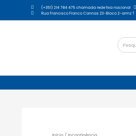
(+351) 214 784 475 chamada rede fixa nacional
Rua Francisco Franco Cannas 23-Bloco 2-armz T
Início
/ Incontinência