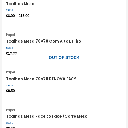
Toalhas Mesa
Avaliação
€
8.00
–
€
13.00
0
de
5
Papel
Toalhas Mesa 70×70 Com Alto Brilho
Avaliação
€
13.00
0
OUT OF STOCK
de
5
Papel
Toalhas Mesa 70×70 RENOVA EASY
Avaliação
€
8.50
0
de
5
Papel
Toalhas Mesa Face to Face /Corre Mesa
Avaliação