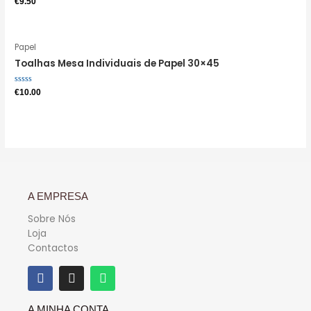
€
9.50
0
de
5
Papel
Toalhas Mesa Individuais de Papel 30×45
Avaliação
€
10.00
0
de
5
A EMPRESA
Sobre Nós
Loja
Contactos
A MINHA CONTA