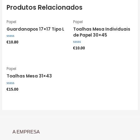
Produtos Relacionados
Papel
Papel
Guardanapos 17×17 Tipo L
Toalhas Mesa Individuais
de Papel 30×45
Avaliação
€
10.80
0
Avaliação
€
10.00
de
0
5
de
5
Papel
Toalhas Mesa 31×43
Avaliação
€
15.00
0
de
5
A EMPRESA