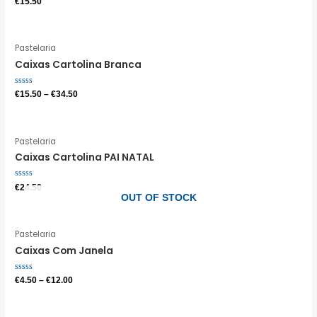
€
15.50
0
de
5
Pastelaria
Caixas Cartolina Branca
Avaliação
€
15.50
–
€
34.50
0
de
5
Pastelaria
Caixas Cartolina PAI NATAL
Avaliação
€
24.50
0
OUT OF STOCK
de
5
Pastelaria
Caixas Com Janela
Avaliação
€
4.50
–
€
12.00
0
de
5