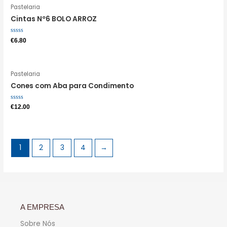
Pastelaria
Cintas Nº6 BOLO ARROZ
Avaliação
€
6.80
0
de
5
Pastelaria
Cones com Aba para Condimento
Avaliação
€
12.00
0
de
5
1
2
3
4
→
A EMPRESA
Sobre Nós