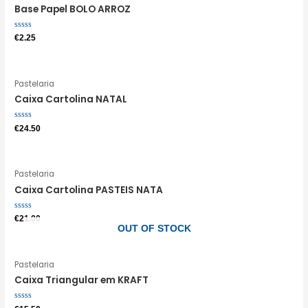
Base Papel BOLO ARROZ
Avaliação
€
2.25
0
de
5
Pastelaria
Caixa Cartolina NATAL
Avaliação
€
24.50
0
de
5
Pastelaria
Caixa Cartolina PASTEIS NATA
Avaliação
€
21.00
0
OUT OF STOCK
de
5
Pastelaria
Caixa Triangular em KRAFT
Avaliação