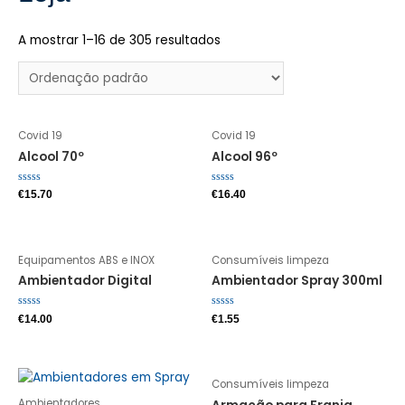
A mostrar 1–16 de 305 resultados
Covid 19
Covid 19
Alcool 70º
Alcool 96º
Avaliação
Avaliação
€
15.70
€
16.40
0
0
de
de
5
5
Equipamentos ABS e INOX
Consumíveis limpeza
Ambientador Digital
Ambientador Spray 300ml
Avaliação
Avaliação
€
14.00
€
1.55
0
0
de
de
5
5
Consumíveis limpeza
Ambientadores