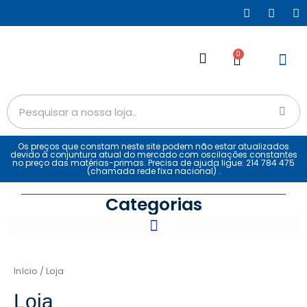
0
Os preços que constam neste site podem não estar atualizados
devido à conjuntura atual do mercado com oscilações constantes
no preço das matérias-primas. Precisa de ajuda ligue: 214 784 475
(chamada rede fixa nacional) .
Categorias
Início
/ Loja
Loja