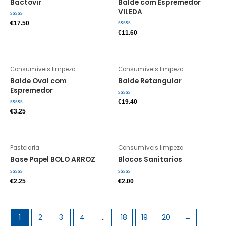
Bactovir
Balde com Espremedor
VILEDA
Avaliação
€
17.50
0
Avaliação
€
11.60
de
0
5
de
5
Consumíveis limpeza
Consumíveis limpeza
Balde Oval com
Balde Retangular
Espremedor
Avaliação
€
19.40
0
Avaliação
€
3.25
de
0
5
de
5
Pastelaria
Consumíveis limpeza
Base Papel BOLO ARROZ
Blocos Sanitarios
Avaliação
Avaliação
€
2.25
€
2.00
0
0
de
de
5
5
1
2
3
4
…
18
19
20
→