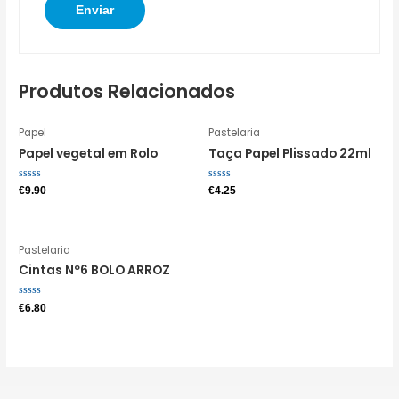
Produtos Relacionados
Papel
Pastelaria
Papel vegetal em Rolo
Taça Papel Plissado 22ml
Avaliação
Avaliação
€
9.90
€
4.25
0
0
de
de
5
5
Pastelaria
Cintas Nº6 BOLO ARROZ
Avaliação
€
6.80
0
de
5