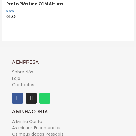
Prato Plástico 7CM Altura
Avaliação
€
6.80
0
de
5
A EMPRESA
Sobre Nós
Loja
Contactos
A MINHA CONTA
A Minha Conta
As minhas Encomendas
Os meus dados Pessoais