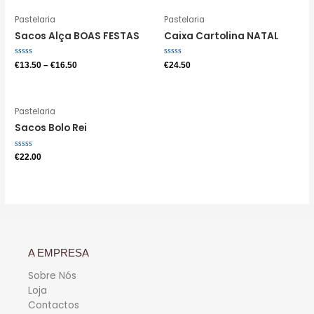
Pastelaria
Pastelaria
Sacos Alça BOAS FESTAS
Caixa Cartolina NATAL
Avaliação
Avaliação
€
13.50
–
€
16.50
€
24.50
0
0
de
de
5
5
Pastelaria
Sacos Bolo Rei
Avaliação
€
22.00
0
de
5
A EMPRESA
Sobre Nós
Loja
Contactos