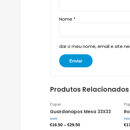
Nome
*
dar o meu nome, email e site n
Produtos Relacionados
Papel
Pa
Guardanapos Mesa 33X33
Ro
Avaliação
Ava
€
16.50
–
€
29.50
€
1
0
0