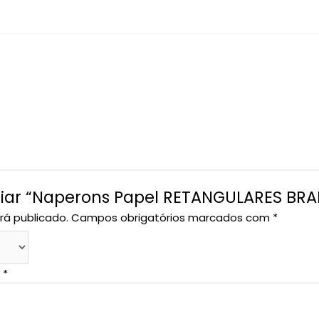
aliar “Naperons Papel RETANGULARES B
rá publicado.
Campos obrigatórios marcados com
*
o
*