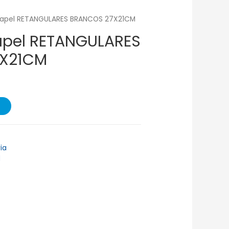
Papel RETANGULARES BRANCOS 27X21CM
apel RETANGULARES
X21CM
ia
l