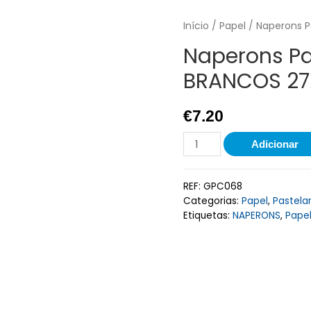
Início
/
Papel
/ Naperons 
Naperons P
BRANCOS 27
€
7.20
Adicionar
REF:
GPC068
Categorias:
Papel
,
Pastelar
Etiquetas:
NAPERONS
,
Pape