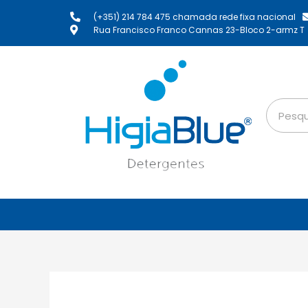
(+351) 214 784 475 chamada rede fixa nacional
Rua Francisco Franco Cannas 23-Bloco 2-armz T