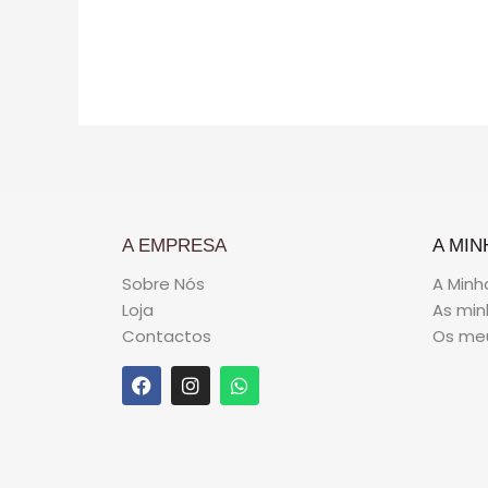
de
de
5
5
A EMPRESA
A MIN
Sobre Nós
A Minh
Loja
As mi
Contactos
Os me