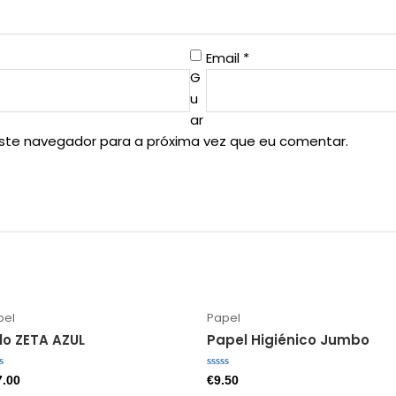
Email
*
G
u
ar
este navegador para a próxima vez que eu comentar.
pel
Papel
lo ZETA AZUL
Papel Higiénico Jumbo
liação
Avaliação
7.00
€
9.50
0