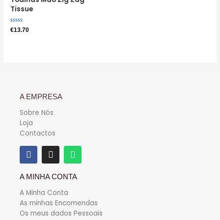
Tissue
Avaliação
€
13.70
0
de
5
A EMPRESA
Sobre Nós
Loja
Contactos
A MINHA CONTA
A Minha Conta
As minhas Encomendas
Os meus dados Pessoais