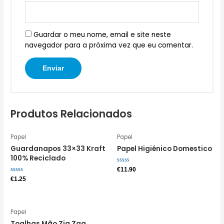
Guardar o meu nome, email e site neste
navegador para a próxima vez que eu comentar.
Produtos Relacionados
Papel
Papel
Guardanapos 33×33 Kraft
Papel Higiénico Domestico
100% Reciclado
Avaliação
€
11.90
0
Avaliação
€
1.25
de
0
5
de
5
Papel
Toalhas Mão Zig Zag