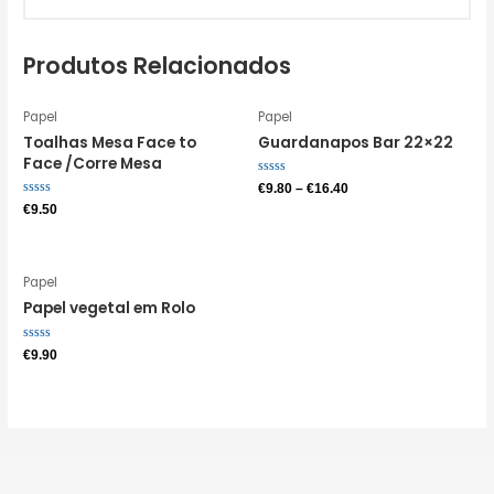
Produtos Relacionados
Papel
Papel
Toalhas Mesa Face to
Guardanapos Bar 22×22
Face /Corre Mesa
Avaliação
€
9.80
–
€
16.40
0
Avaliação
€
9.50
de
0
5
de
5
Papel
Papel vegetal em Rolo
Avaliação
€
9.90
0
de
5