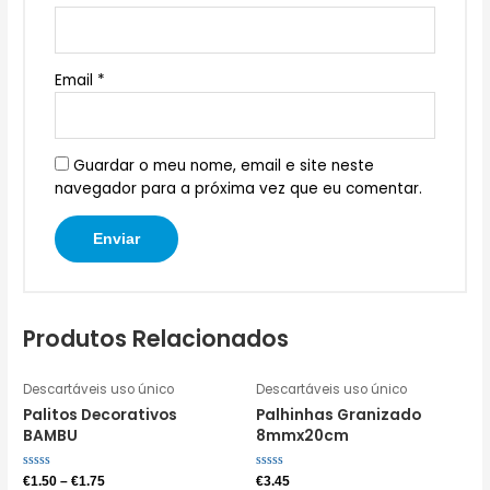
Email
*
Guardar o meu nome, email e site neste
navegador para a próxima vez que eu comentar.
Produtos Relacionados
Descartáveis uso único
Descartáveis uso único
Palitos Decorativos
Palhinhas Granizado
BAMBU
8mmx20cm
Avaliação
Avaliação
€
1.50
–
€
1.75
€
3.45