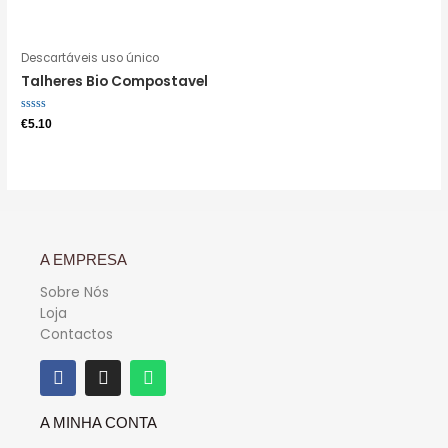
0
0
de
de
5
5
Descartáveis uso único
Talheres Bio Compostavel
Avaliação
€
5.10
0
de
5
A EMPRESA
Sobre Nós
Loja
Contactos
A MINHA CONTA