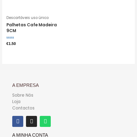
0
5
de
5
Descartáveis uso único
Palhetas Cafe Madeira
9CM
Avaliação
€
1.50
0
de
5
A EMPRESA
Sobre Nós
Loja
Contactos
A MINHA CONTA