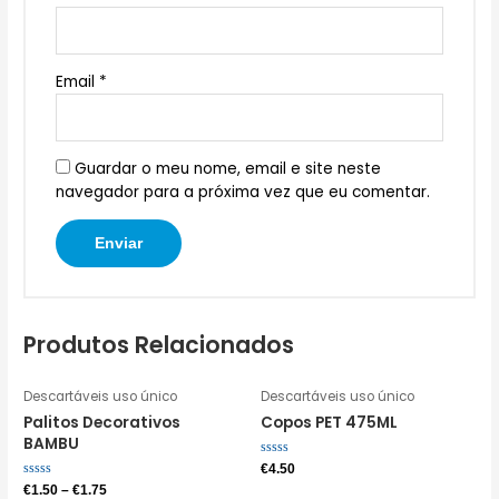
Email
*
Guardar o meu nome, email e site neste
navegador para a próxima vez que eu comentar.
Produtos Relacionados
Descartáveis uso único
Descartáveis uso único
Palitos Decorativos
Copos PET 475ML
BAMBU
Avaliação
€
4.50
0
Avaliação
€
1.50
–
€
1.75
de