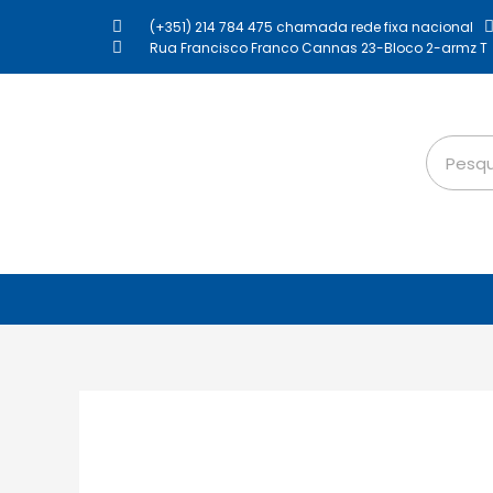
(+351) 214 784 475 chamada rede fixa nacional
Rua Francisco Franco Cannas 23-Bloco 2-armz T