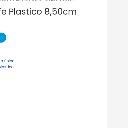
fe Plastico 8,50cm
so único
plastico