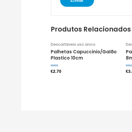
Produtos Relacionados
Descartáveis uso único
Des
Palhetas Capuccinio/Galão
Pa
Plastico 10cm
8
Avaliação
Ava
€
2.70
€
3
0
0
de
de
5
5