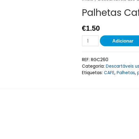
Palhetas Ca
€
1.50
Adicionar
REF:
RGC260
Categoria:
Descartáveis u
Etiquetas:
CAFE
,
Palhetas
,