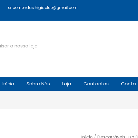
encomendas.higiablue@gmail.com
Início
Sobre Nós
Loja
Contactos
Conta
Início
/
Descartáveis uso 