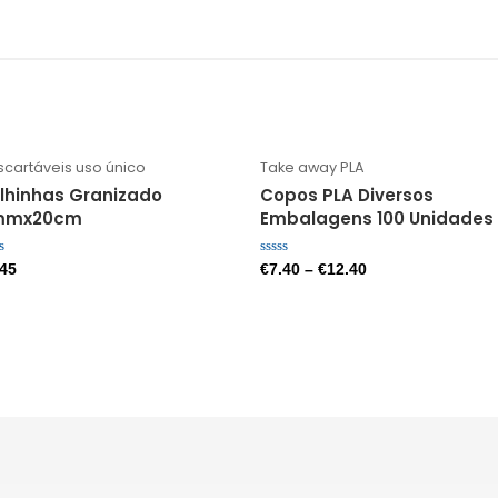
cartáveis uso único
Take away PLA
lhinhas Granizado
Copos PLA Diversos
mmx20cm
Embalagens 100 Unidades
liação
Avaliação
.45
€
7.40
–
€
12.40
0
de
5