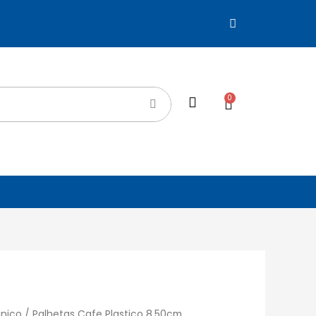
0
único
/ Palhetas Cafe Plastico 8,50cm