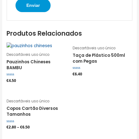
Produtos Relacionados
Descartáveis uso único
Descartáveis uso único
Taça de Plástico 500ml
com Pegas
Pauzinhos Chineses
BAMBU
Avaliação
€
6.40
0
Avaliação
de
€
4.50
0
5
de
5
Descartáveis uso único
Copos Cartão Diversos
Tamanhos
Avaliação
€
2.80
–
€
6.50
0
de
5