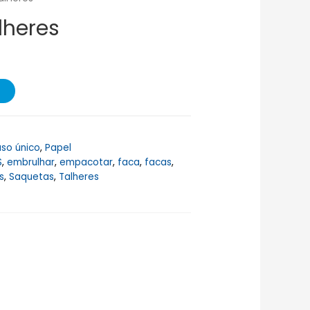
lheres
uso único
,
Papel
S
,
embrulhar
,
empacotar
,
faca
,
facas
,
s
,
Saquetas
,
Talheres