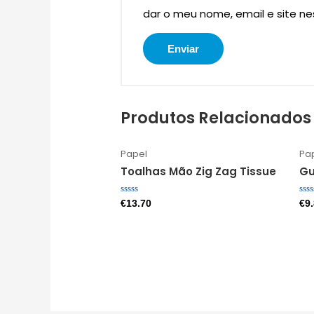
dar o meu nome, email e site n
Produtos Relacionados
Papel
Pa
Toalhas Mão Zig Zag Tissue
Gu
Avaliação
Ava
€
13.70
€
9
0
0
de
de
5
5