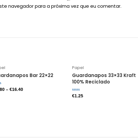
este navegador para a próxima vez que eu comentar.
pel
Papel
ardanapos Bar 22×22
Guardanapos 33×33 Kraft
100% Reciclado
liação
.80
–
€
16.40
Avaliação
€
1.25
0
de
5