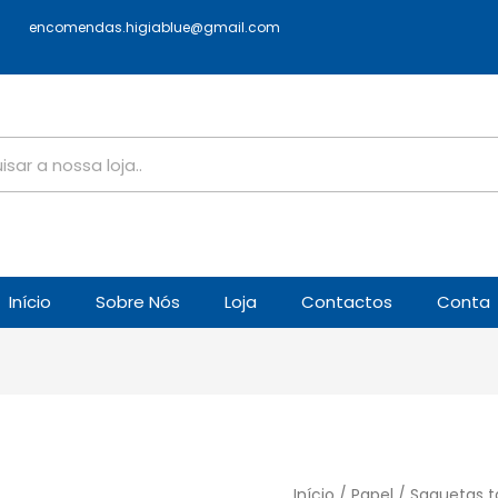
encomendas.higiablue@gmail.com
Início
Sobre Nós
Loja
Contactos
Conta
Início
/
Papel
/ Saquetas t