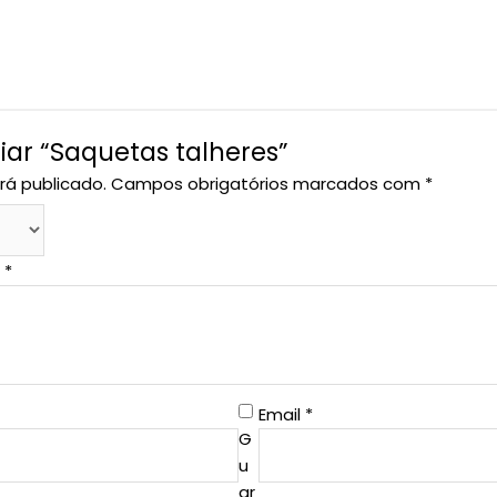
liar “Saquetas talheres”
rá publicado.
Campos obrigatórios marcados com
*
o
*
Email
*
G
u
ar