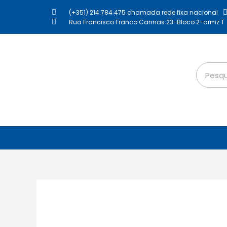
(+351) 214 784 475 chamada rede fixa nacional
Rua Francisco Franco Cannas 23-Bloco 2-armz T