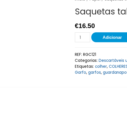
Saquetas ta
€
16.50
Adicionar
REF:
RGC121
Categorias:
Descartáveis 
Etiquetas:
colher
,
COLHERE
Garfo
,
garfos
,
guardanapo