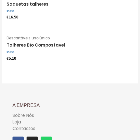
Saquetas talheres
Avaliação
€
16.50
0
de
5
Descartáveis uso único
Talheres Bio Compostavel
Avaliação
€
5.10
0
de
5
A EMPRESA
Sobre Nós
Loja
Contactos