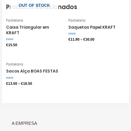
Produtos Relacionados
OUT OF STOCK
Pastelaria
Pastelaria
Caixa Triangular em
Saquetas Papel KRAFT
KRAFT
Avaliação
€
11.90
–
€
30.00
0
Avaliação
€
15.50
de
0
5
de
5
Pastelaria
Sacos Alça BOAS FESTAS
Avaliação
€
13.50
–
€
16.50
0
de
5
A EMPRESA