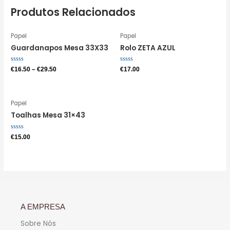
Produtos Relacionados
Papel
Papel
Guardanapos Mesa 33X33
Rolo ZETA AZUL
Avaliação
Avaliação
€
16.50
–
€
29.50
€
17.00
0
0
de
de
5
5
Papel
Toalhas Mesa 31×43
Avaliação
€
15.00
0
de
5
A EMPRESA
Sobre Nós