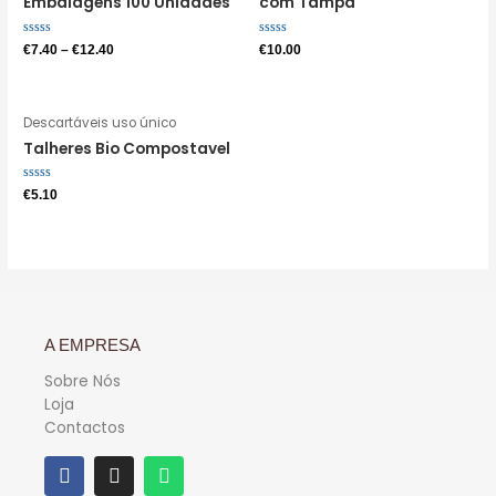
Embalagens 100 Unidades
com Tampa
Avaliação
Avaliação
€
7.40
–
€
12.40
€
10.00
0
0
de
de
5
5
Descartáveis uso único
Talheres Bio Compostavel
Avaliação
€
5.10
0
de
5
A EMPRESA
Sobre Nós
Loja
Contactos