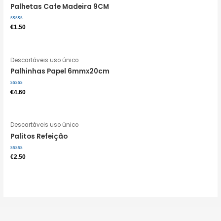
Palhetas Cafe Madeira 9CM
Avaliação
€
1.50
0
de
5
Descartáveis uso único
Palhinhas Papel 6mmx20cm
Avaliação
€
4.60
0
de
5
Descartáveis uso único
Palitos Refeição
Avaliação
€
2.50
0
de
5