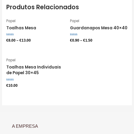
Produtos Relacionados
Papel
Papel
Toalhas Mesa
Guardanapos Mesa 40×40
Avaliação
Avaliação
€
8.00
–
€
13.00
€
0.90
–
€
1.50
0
0
de
de
5
5
Papel
Toalhas Mesa Individuais
de Papel 30×45
Avaliação
€
10.00
0
de
5
A EMPRESA