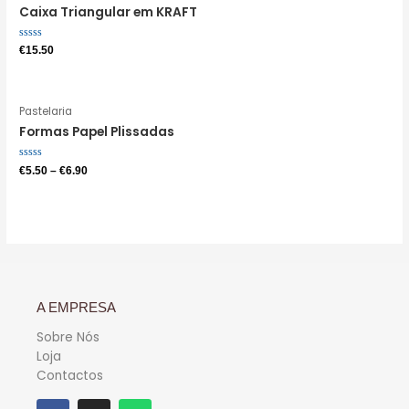
Caixa Triangular em KRAFT
Avaliação
€
15.50
0
de
5
Pastelaria
Formas Papel Plissadas
Avaliação
€
5.50
–
€
6.90
0
de
5
A EMPRESA
Sobre Nós
Loja
Contactos