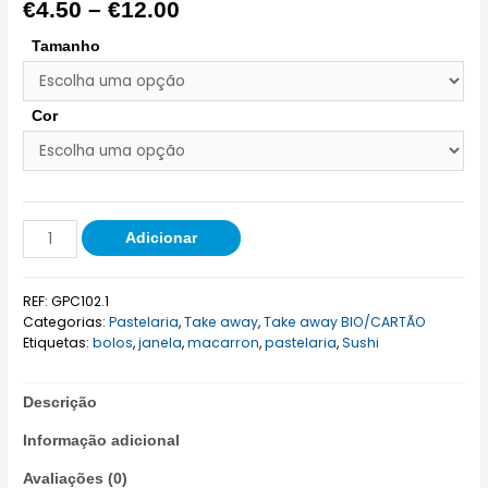
€
4.50
–
€
12.00
Tamanho
Cor
Adicionar
REF:
GPC102.1
Categorias:
Pastelaria
,
Take away
,
Take away BIO/CARTÃO
Etiquetas:
bolos
,
janela
,
macarron
,
pastelaria
,
Sushi
Descrição
Informação adicional
Avaliações (0)