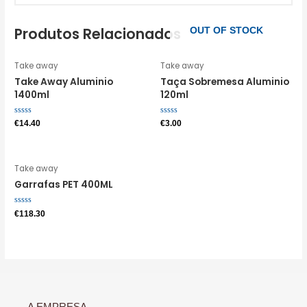
Produtos Relacionados
OUT OF STOCK
Take away
Take away
Take Away Aluminio
Taça Sobremesa Aluminio
1400ml
120ml
Avaliação
Avaliação
€
14.40
€
3.00
0
0
de
de
5
5
Take away
Garrafas PET 400ML
Avaliação
€
118.30
0
de
5
A EMPRESA