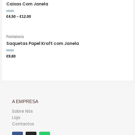
Caixas Com Janela
Avaliação
€
4.50
–
€
12.00
0
de
5
Pastelaria
Saquetas Papel Kraft com Janela
Avaliação
€
9.80
0
de
5
A EMPRESA
Sobre Nós
Loja
Contactos