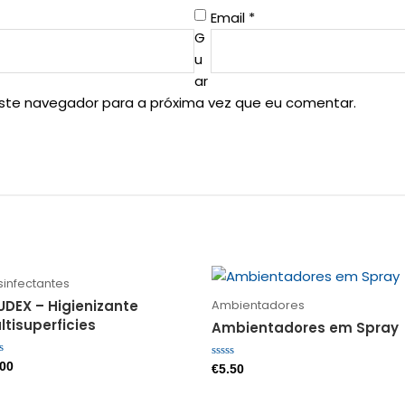
Email
*
G
u
ar
este navegador para a próxima vez que eu comentar.
sinfectantes
UDEX – Higienizante
Ambientadores
ltisuperficies
Ambientadores em Spray
liação
.00
Avaliação
€
5.50
0
de
5