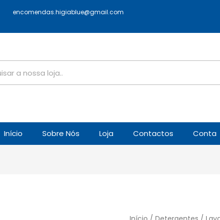
encomendas.higiablue@gmail.com
Início
Sobre Nós
Loja
Contactos
Conta
Início
/
Detergentes
/
Lav