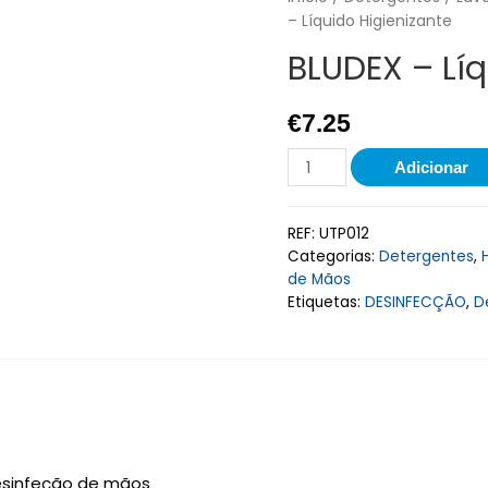
– Líquido Higienizante
BLUDEX – Líq
€
7.25
Adicionar
REF:
UTP012
Categorias:
Detergentes
,
de Mãos
Etiquetas:
DESINFECÇÃO
,
D
esinfeção de mãos