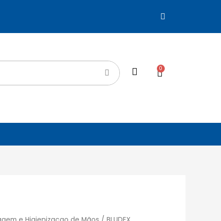
0
agem e Higienizacao de Mãos
/ BLUDEX