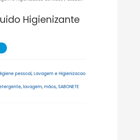
uido Higienizante
Higiene pessoal
,
Lavagem e Higienizacao
etergente
,
lavagem
,
mãos
,
SABONETE