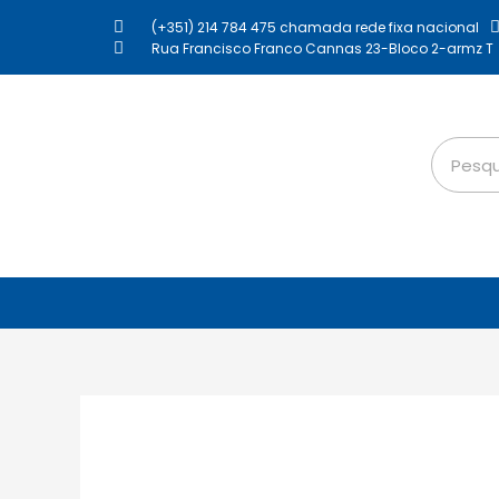
(+351) 214 784 475 chamada rede fixa nacional
Rua Francisco Franco Cannas 23-Bloco 2-armz T