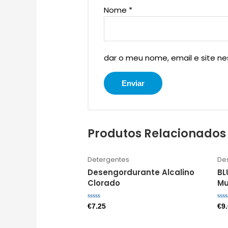
Nome
*
dar o meu nome, email e site n
Produtos Relacionados
Detergentes
De
Desengordurante Alcalino
BL
Clorado
Mu
Avaliação
Ava
€
7.25
€
9
0
0
de
de
5
5