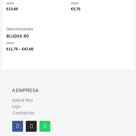
Avaliação
Avaliação
€
13.00
€
5.75
0
0
de
de
5
5
Desinfectantes
BLUDEX 40
Avaliação
€
11.75
–
€
47.00
0
de
5
A EMPRESA
Sobre Nós
Loja
Contactos