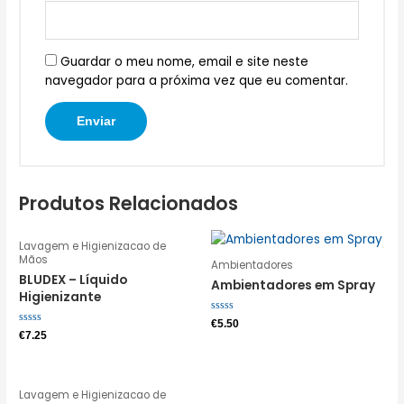
Guardar o meu nome, email e site neste
navegador para a próxima vez que eu comentar.
Produtos Relacionados
Lavagem e Higienizacao de
Mãos
Ambientadores
BLUDEX – Líquido
Ambientadores em Spray
Higienizante
Avaliação
€
5.50
0
Avaliação
€
7.25
de
0
5
de
5
Lavagem e Higienizacao de