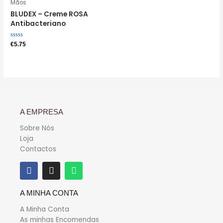
Mãos
BLUDEX – Creme ROSA
Antibacteriano
Avaliação
€
5.75
0
de
5
A EMPRESA
Sobre Nós
Loja
Contactos
A MINHA CONTA
A Minha Conta
As minhas Encomendas