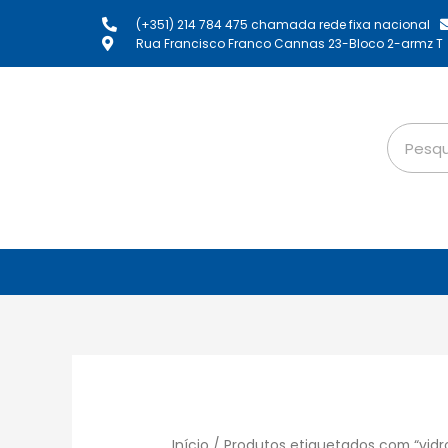
(+351) 214 784 475 chamada rede fixa nacional
Rua Francisco Franco Cannas 23-Bloco 2-armz T
Início
/ Produtos etiquetados com “vidr