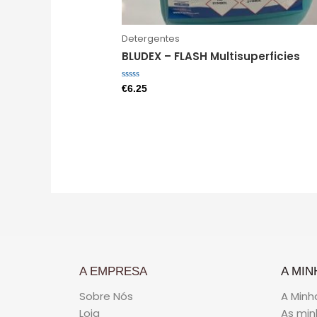
Detergentes
BLUDEX – FLASH Multisuperficies
Avaliação
€
6.25
0
de
5
A EMPRESA
A MIN
Sobre Nós
A Minh
Loja
As mi