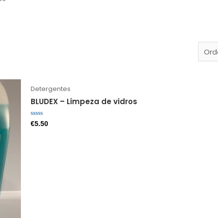
Detergentes
BLUDEX – Limpeza de vidros
Avaliação
€
5.50
0
de
5