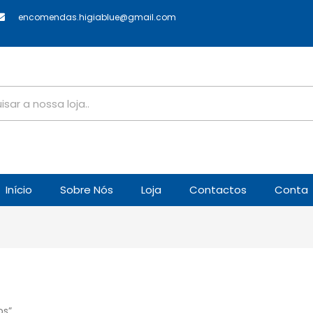
encomendas.higiablue@gmail.com
Início
Sobre Nós
Loja
Contactos
Conta
os”