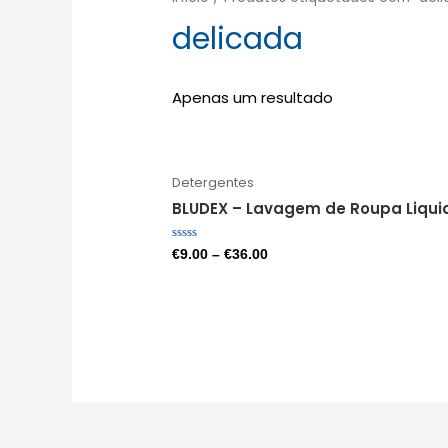
delicada
Apenas um resultado
Detergentes
BLUDEX – Lavagem de Roupa Liqui
Avaliação
€
9.00
–
€
36.00
0
de
5