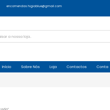
encomendas.higiablue@gmail.com
Início
Sobre Nós
Loja
Contactos
Conta
cada”