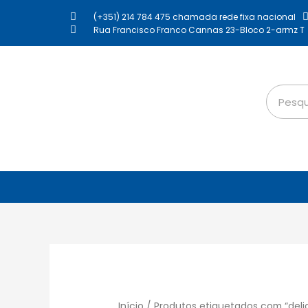
(+351) 214 784 475 chamada rede fixa nacional
Rua Francisco Franco Cannas 23-Bloco 2-armz T
Início
/ Produtos etiquetados com “deli