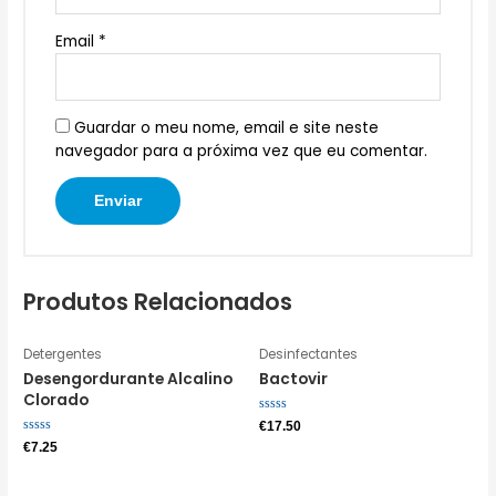
Email
*
Guardar o meu nome, email e site neste
navegador para a próxima vez que eu comentar.
Produtos Relacionados
Detergentes
Desinfectantes
Desengordurante Alcalino
Bactovir
Clorado
Avaliação
€
17.50
0
Avaliação
€
7.25
de
0
5
de
5