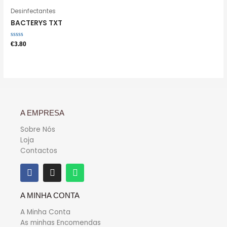
Desinfectantes
BACTERYS TXT
Avaliação
€
3.80
0
de
5
A EMPRESA
Sobre Nós
Loja
Contactos
A MINHA CONTA
A Minha Conta
As minhas Encomendas