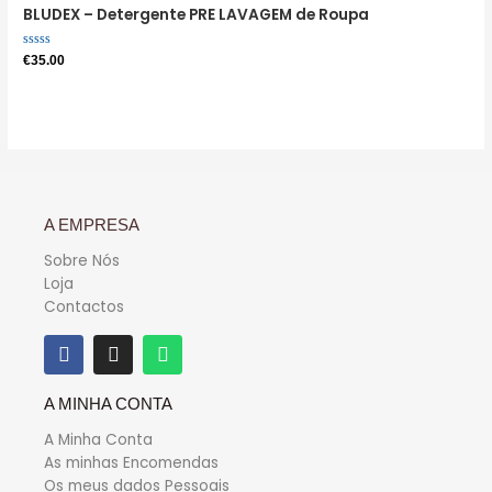
BLUDEX – Detergente PRE LAVAGEM de Roupa
Avaliação
€
35.00
0
de
5
A EMPRESA
Sobre Nós
Loja
Contactos
A MINHA CONTA
A Minha Conta
As minhas Encomendas
Os meus dados Pessoais