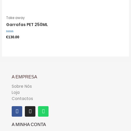
0
0
de
de
5
5
Take away
Garrafas PET 250ML
Avaliação
€
130.00
0
de
5
A EMPRESA
Sobre Nós
Loja
Contactos
A MINHA CONTA