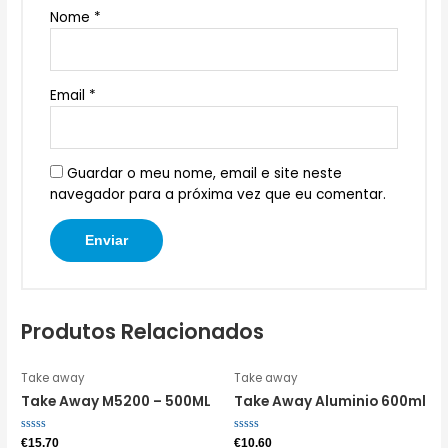
Nome
*
Email
*
Guardar o meu nome, email e site neste
navegador para a próxima vez que eu comentar.
Produtos Relacionados
Take away
Take away
Take Away M5200 – 500ML
Take Away Aluminio 600ml
Avaliação
Avaliação
€
15.70
€
10.60