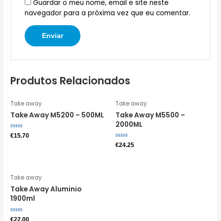
Guardar o meu nome, email e site neste
navegador para a próxima vez que eu comentar.
Produtos Relacionados
Take away
Take away
Take Away M5200 – 500ML
Take Away M5500 –
2000ML
Avaliação
€
15.70
0
Avaliação
€
24.25
de
0
5
de
5
Take away
Take Away Aluminio
1900ml
Avaliação
€
22.00