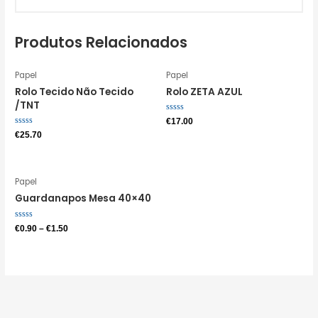
Produtos Relacionados
Papel
Papel
Rolo Tecido Não Tecido
Rolo ZETA AZUL
/TNT
Avaliação
€
17.00
0
Avaliação
€
25.70
de
0
5
de
5
Papel
Guardanapos Mesa 40×40
Avaliação
€
0.90
–
€
1.50
0
de
5