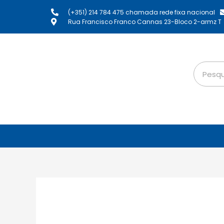
(+351) 214 784 475 chamada rede fixa nacional
Rua Francisco Franco Cannas 23-Bloco 2-armz T