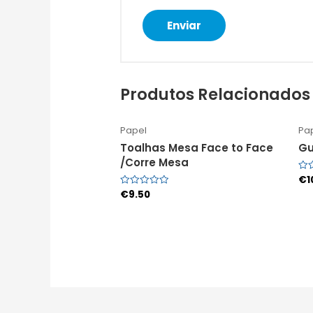
Produtos Relacionados
Papel
Pa
Toalhas Mesa Face to Face
Gu
/Corre Mesa
€
1
Ava
0
€
9.50
Avaliação
de
0
5
de
5