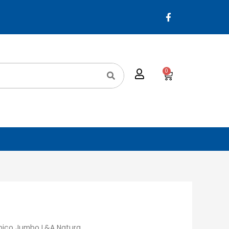
0
énico Jumbo L&A Natura