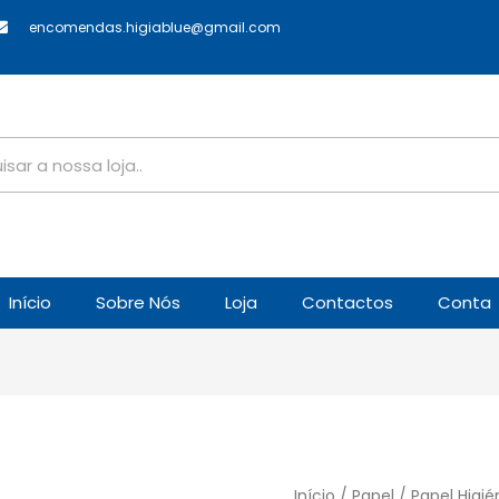
encomendas.higiablue@gmail.com
Início
Sobre Nós
Loja
Contactos
Conta
Início
/
Papel
/ Papel Higi