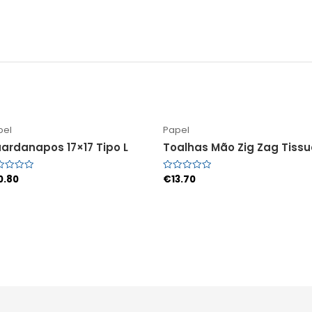
pel
Papel
ardanapos 17×17 Tipo L
Toalhas Mão Zig Zag Tissu
0.80
€
13.70
liação
Avaliação
0
de
5