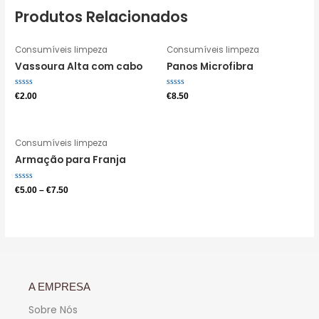
Produtos Relacionados
Consumíveis limpeza
Consumíveis limpeza
Vassoura Alta com cabo
Panos Microfibra
Avaliação
Avaliação
€
2.00
€
8.50
0
0
de
de
5
5
Consumíveis limpeza
Armação para Franja
Avaliação
€
5.00
–
€
7.50
0
de
5
A EMPRESA
Sobre Nós