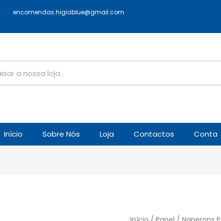
encomendas.higiablue@gmail.com
Início
Sobre Nós
Loja
Contactos
Conta
Início
/
Papel
/ Naperons 