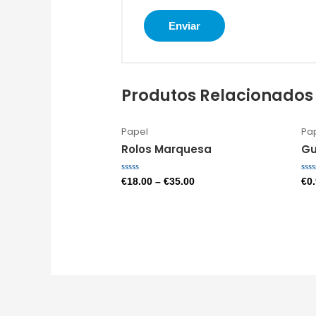
Produtos Relacionados
Papel
Pa
Rolos Marquesa
Gu
Avaliação
Ava
€
18.00
–
€
35.00
€
0
0
0
de
de
5
5