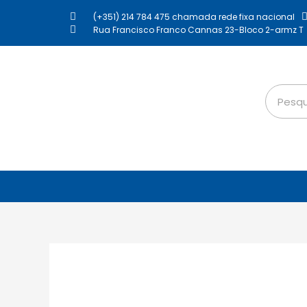
(+351) 214 784 475 chamada rede fixa nacional
Rua Francisco Franco Cannas 23-Bloco 2-armz T