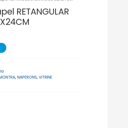
apel RETANGULAR
2X24CM
ia
MONTRA
,
NAPERONS
,
VITRINE