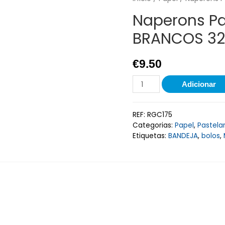
Naperons P
BRANCOS 3
€
9.50
Adicionar
REF:
RGC175
Categorias:
Papel
,
Pastelar
Etiquetas:
BANDEJA
,
bolos
,