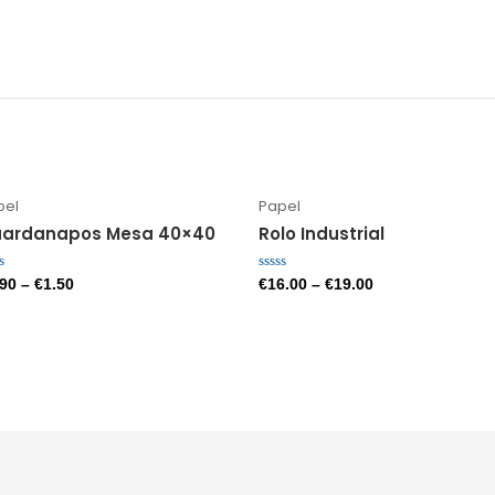
pel
Papel
ardanapos Mesa 40×40
Rolo Industrial
liação
Avaliação
.90
–
€
1.50
€
16.00
–
€
19.00
0
de
5