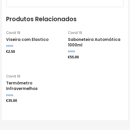
Produtos Relacionados
Covid 19
Covid 19
Viseira com Elastico
Saboneteira Automática
1000ml
Avaliação
€
2.50
0
Avaliação
€
55.00
de
0
5
de
5
Covid 19
Termómetro
Infravermelhos
Avaliação
€
35.00
0
de
5