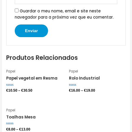
Guardar o meu nome, email e site neste
navegador para a próxima vez que eu comentar.
Produtos Relacionados
Papel
Papel
Papel vegetal em Resma
Rolo Industrial
Avaliação
Avaliação
€
10.50
–
€
30.50
€
16.00
–
€
19.00
0
0
de
de
5
5
Papel
Toalhas Mesa
Avaliação
€
8.00
–
€
13.00
0