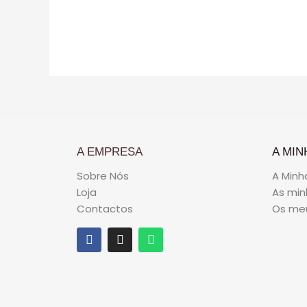
de
5
A EMPRESA
A MIN
Sobre Nós
A Minh
Loja
As mi
Contactos
Os me