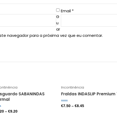
Email
*
G
u
ar
este navegador para a próxima vez que eu comentar.
ontinência
Incontinência
sguardo SABANINDAS
Fraldas INDASLIP Premium 
rmal
Avaliação
€
7.50
–
€
8.45
0
liação
.20
–
€
9.20
de
5