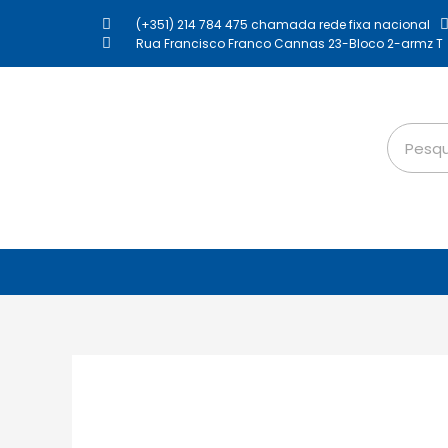
(+351) 214 784 475 chamada rede fixa nacional
Rua Francisco Franco Cannas 23-Bloco 2-armz T