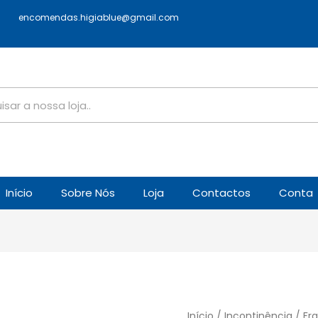
encomendas.higiablue@gmail.com
Início
Sobre Nós
Loja
Contactos
Conta
Início
/
Incontinência
/ Fra