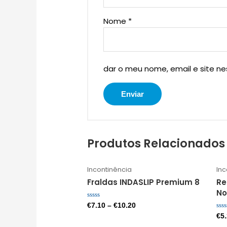
Nome
*
dar o meu nome, email e site n
Produtos Relacionados
Incontinência
Inc
Fraldas INDASLIP Premium 8
Re
No
Avaliação
€
7.10
–
€
10.20
0
Ava
€
5
de
0
5