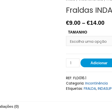
Fraldas IND
€
9.00
–
€
14.00
TAMANHO
Adicionar
REF:
FLD016.1
Categoria:
Incontinência
Etiquetas:
FRALDA
,
INDASLIP
liações (0)