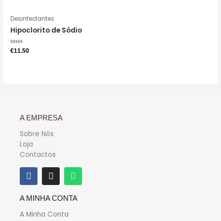
5
Desinfectantes
Hipoclorito de Sódio
Avaliação
€
11.50
0
de
5
A EMPRESA
Sobre Nós
Loja
Contactos
A MINHA CONTA
A Minha Conta