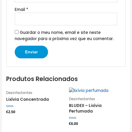
Email
*
Guardar o meu nome, email e site neste
navegador para a próxima vez que eu comentar.
Produtos Relacionados
Desinfectantes
Desinfectantes
Lixívia Concentrada
BLUDEX – Lixívia
Perfumada
Avaliação
€
2.50
0
de
5
Avaliação
€
6.00
0
de