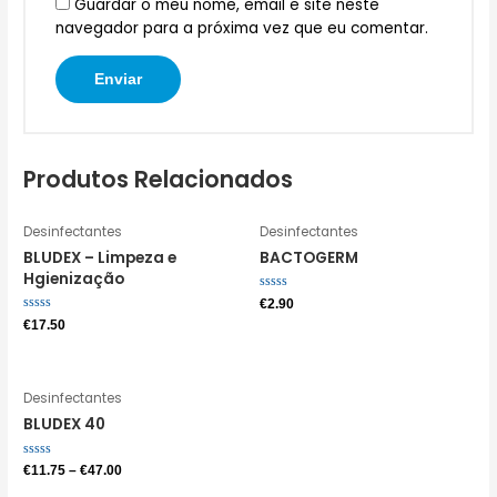
Guardar o meu nome, email e site neste
navegador para a próxima vez que eu comentar.
Produtos Relacionados
Desinfectantes
Desinfectantes
BLUDEX – Limpeza e
BACTOGERM
Hgienização
Avaliação
€
2.90
0
Avaliação
€
17.50
de
0
5
de
5
Desinfectantes
BLUDEX 40
Avaliação
€
11.75
–
€
47.00
0
de