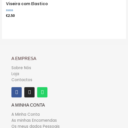
Viseira com Elastico
Avaliação
€
2.50
0
de
5
A EMPRESA
Sobre Nós
Loja
Contactos
A MINHA CONTA
A Minha Conta
As minhas Encomendas
Os meus dados Pessoais