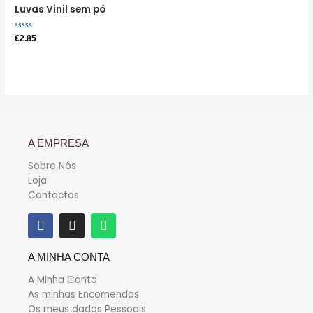
Luvas Vinil sem pó
Avaliação
€
2.85
0
de
5
A EMPRESA
Sobre Nós
Loja
Contactos
A MINHA CONTA
A Minha Conta
As minhas Encomendas
Os meus dados Pessoais