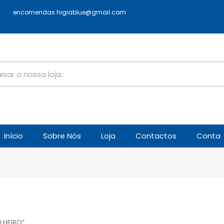
encomendas.higiablue@gmail.com
Início
Sobre Nós
Loja
Contactos
Conta
LHEIRO”