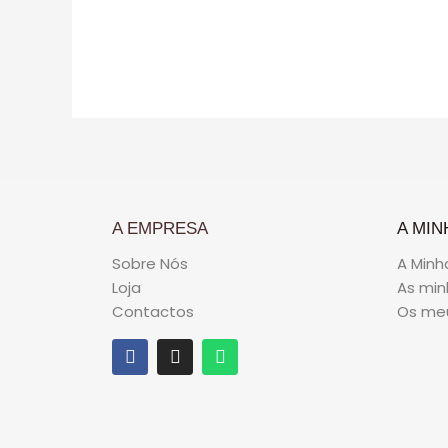
5
A EMPRESA
A MIN
Sobre Nós
A Minh
Loja
As mi
Contactos
Os me