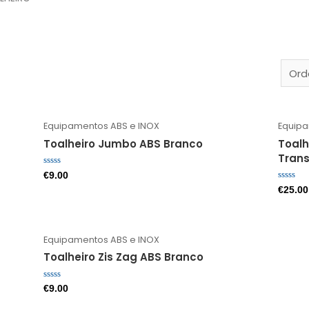
Equipamentos ABS e INOX
Equipa
Toalheiro Jumbo ABS Branco
Toalh
Tran
Avaliação
€
9.00
0
Avaliaç
€
25.00
de
0
5
de
5
Equipamentos ABS e INOX
Toalheiro Zis Zag ABS Branco
Avaliação
€
9.00
0
de