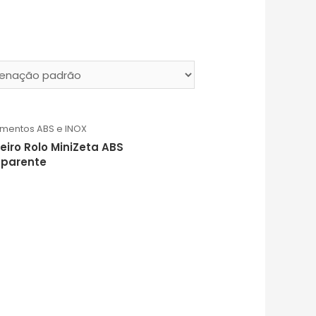
mentos ABS e INOX
eiro Rolo MiniZeta ABS
sparente
ão