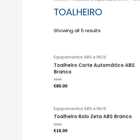
TOALHEIRO
Showing all 5 results
Equipamentos ABS e INOX
Toalheiro Corte Automático ABS
Branco
Avaliação
€
80.00
0
de
5
Equipamentos ABS e INOX
Toalheiro Rolo Zeta ABS Branco
Avaliação
€
16.00
0
de