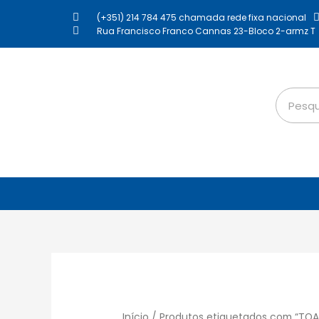
(+351) 214 784 475 chamada rede fixa nacional
Rua Francisco Franco Cannas 23-Bloco 2-armz T
Início
/ Produtos etiquetados com “TOA